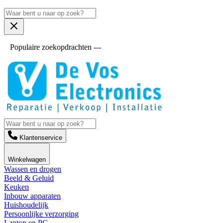
Populaire zoekopdrachten ---
Klantenservice
Winkelwagen
Wassen en drogen
Beeld & Geluid
Keuken
Inbouw apparaten
Huishoudelijk
Persoonlijke verzorging
Laptop en PC