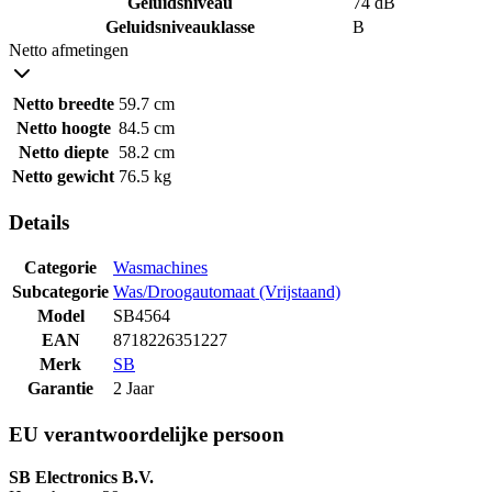
Geluidsniveau
74 dB
Geluidsniveauklasse
B
Netto afmetingen
Netto breedte
59.7 cm
Netto hoogte
84.5 cm
Netto diepte
58.2 cm
Netto gewicht
76.5 kg
Details
Categorie
Wasmachines
Subcategorie
Was/Droogautomaat (Vrijstaand)
Model
SB4564
EAN
8718226351227
Merk
SB
Garantie
2 Jaar
EU verantwoordelijke persoon
SB Electronics B.V.