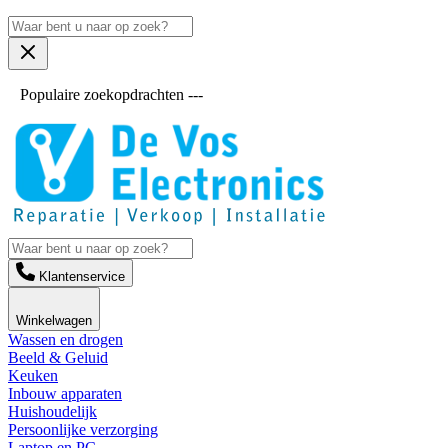
Populaire zoekopdrachten ---
Klantenservice
Winkelwagen
Wassen en drogen
Beeld & Geluid
Keuken
Inbouw apparaten
Huishoudelijk
Persoonlijke verzorging
Laptop en PC