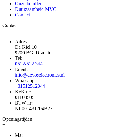
Onze beloften
Duurzaamheid MVO
Contact
Contact
+
Adres:
De Kiel 10
9206 BG, Drachten
Tel:
0512-512 344
Email:
info@devoselectronics.nl
Whatsapp:
+31512512344
KvK nr:
01108505
BTW nr:
NL001431704B23
Openingstijden
+
Ma: