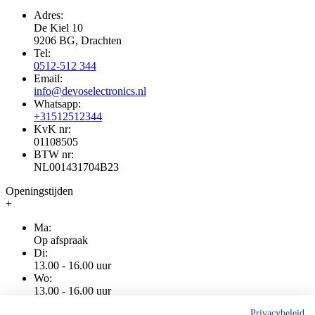
Adres:
De Kiel 10
9206 BG, Drachten
Tel:
0512-512 344
Email:
info@devoselectronics.nl
Whatsapp:
+31512512344
KvK nr:
01108505
BTW nr:
NL001431704B23
Openingstijden
+
Ma:
Op afspraak
Di:
13.00 - 16.00 uur
Wo:
13.00 - 16.00 uur
Do:
Privacybeleid