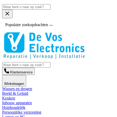
Populaire zoekopdrachten ---
Klantenservice
Winkelwagen
Wassen en drogen
Beeld & Geluid
Keuken
Inbouw apparaten
Huishoudelijk
Persoonlijke verzorging
Laptop en PC