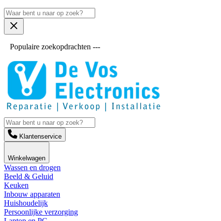
Populaire zoekopdrachten ---
Klantenservice
Winkelwagen
Wassen en drogen
Beeld & Geluid
Keuken
Inbouw apparaten
Huishoudelijk
Persoonlijke verzorging
Laptop en PC