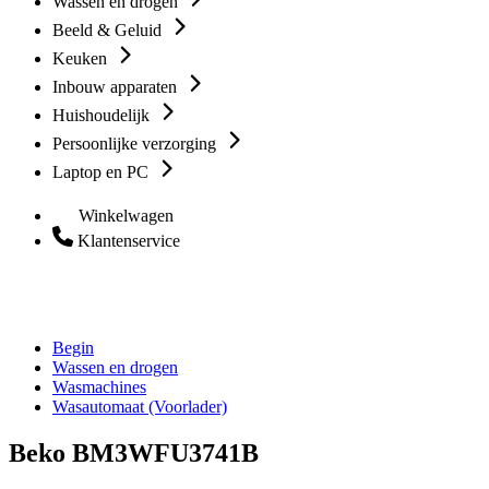
Wassen en drogen
Beeld & Geluid
Keuken
Inbouw apparaten
Huishoudelijk
Persoonlijke verzorging
Laptop en PC
Winkelwagen
Klantenservice
Begin
Wassen en drogen
Wasmachines
Wasautomaat (Voorlader)
Beko BM3WFU3741B