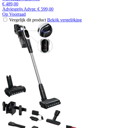
€ 489,00
Adviesprijs
Advpr.
€ 599,00
Op Voorraad
Vergelijk dit product
Bekijk vergelijking