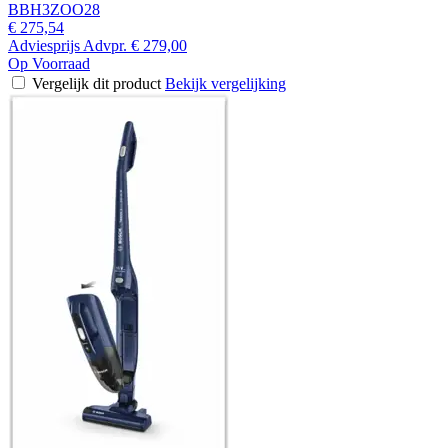
BBH3ZOO28
€ 275,54
Adviesprijs
Advpr.
€ 279,00
Op Voorraad
Vergelijk dit product
Bekijk vergelijking