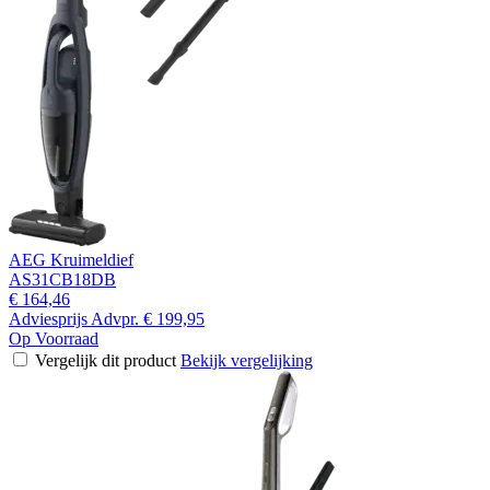
AEG Kruimeldief
AS31CB18DB
€ 164,46
Adviesprijs
Advpr.
€ 199,95
Op Voorraad
Vergelijk dit product
Bekijk vergelijking