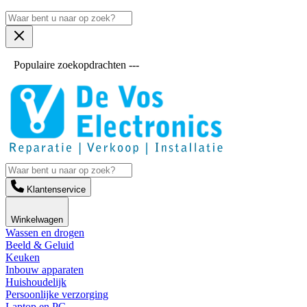
Populaire zoekopdrachten ---
Klantenservice
Winkelwagen
Wassen en drogen
Beeld & Geluid
Keuken
Inbouw apparaten
Huishoudelijk
Persoonlijke verzorging
Laptop en PC