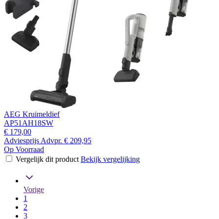
AEG Kruimeldief
AP51AH18SW
€ 179,00
Adviesprijs
Advpr.
€ 209,95
Op Voorraad
Vergelijk dit product
Bekijk vergelijking
Vorige
1
2
3