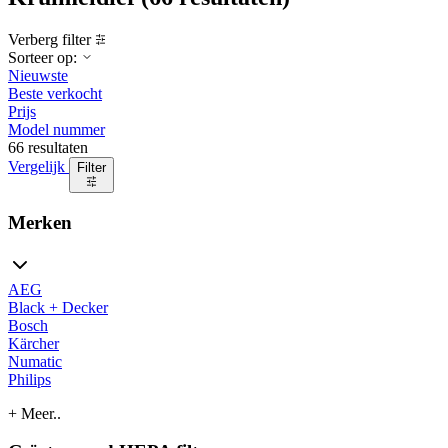
Verberg filter
Sorteer op:
Nieuwste
Beste verkocht
Prijs
Model nummer
66 resultaten
Vergelijk
Filter
Merken
AEG
Black + Decker
Bosch
Kärcher
Numatic
Philips
+ Meer..