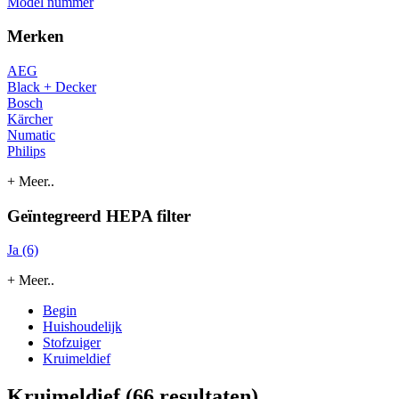
Model nummer
Merken
AEG
Black + Decker
Bosch
Kärcher
Numatic
Philips
+ Meer..
Geïntegreerd HEPA filter
Ja (6)
+ Meer..
Begin
Huishoudelijk
Stofzuiger
Kruimeldief
Kruimeldief
(66 resultaten)