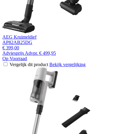
AEG Kruimeldief
AP82AB25DG
€ 399,00
Adviesprijs
Advpr.
€ 499,95
Op Voorraad
Vergelijk dit product
Bekijk vergelijking