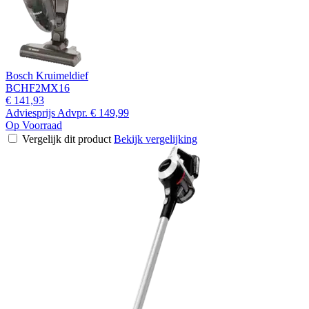
Bosch Kruimeldief
BCHF2MX16
€ 141,93
Adviesprijs
Advpr.
€ 149,99
Op Voorraad
Vergelijk dit product
Bekijk vergelijking