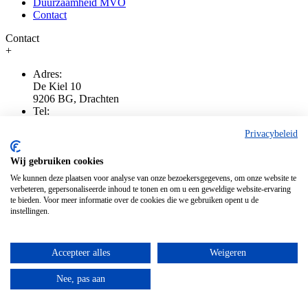
Duurzaamheid MVO
Contact
Contact
+
Adres:
De Kiel 10
9206 BG, Drachten
Tel:
0512-512 344
Privacybeleid
Email:
info@devoselectronics.nl
Whatsapp:
Wij gebruiken cookies
+31512512344
We kunnen deze plaatsen voor analyse van onze bezoekersgegevens, om onze website te
KvK nr:
verbeteren, gepersonaliseerde inhoud te tonen en om u een geweldige website-ervaring
01108505
te bieden. Voor meer informatie over de cookies die we gebruiken opent u de
BTW nr:
instellingen.
NL001431704B23
Openingstijden
Accepteer alles
Weigeren
+
Nee, pas aan
Ma:
Op afspraak
Di: