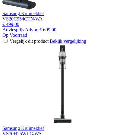
Samsung Kruimeldief
VS20C954CTN/WA
€ 499,00
Adviesprijs
Advpr.
€ 699,00
Op Voorraad
Vergelijk dit product
Bekijk vergelijking
Samsung Kruimeldief
VS70H25WLG/WA