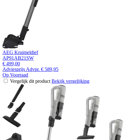
AEG Kruimeldief
AP91AB21SW
€ 499,00
Adviesprijs
Advpr.
€ 589,95
Op Voorraad
Vergelijk dit product
Bekijk vergelijking