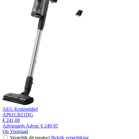
AEG Kruimeldief
AP61CB21DG
€ 241,00
Adviesprijs
Advpr.
€ 249,95
Op Voorraad
Vergelijk dit product
Bekijk vergelijking