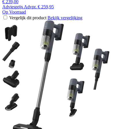
€ 239,00
Adviesprijs
Advpr.
€ 259,95
Op Voorraad
Vergelijk dit product
Bekijk vergelijking