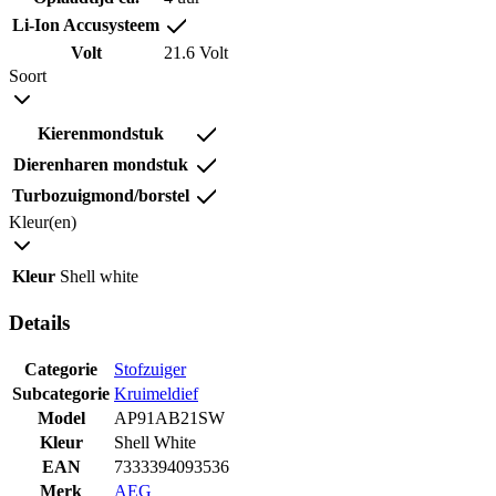
Li-Ion Accusysteem
Volt
21.6 Volt
Soort
Kierenmondstuk
Dierenharen mondstuk
Turbozuigmond/borstel
Kleur(en)
Kleur
Shell white
Details
Categorie
Stofzuiger
Subcategorie
Kruimeldief
Model
AP91AB21SW
Kleur
Shell White
EAN
7333394093536
Merk
AEG