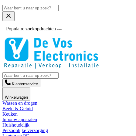
Populaire zoekopdrachten ---
Klantenservice
Winkelwagen
Wassen en drogen
Beeld & Geluid
Keuken
Inbouw apparaten
Huishoudelijk
Persoonlijke verzorging
Laptop en PC