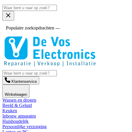
Populaire zoekopdrachten ---
Klantenservice
Winkelwagen
Wassen en drogen
Beeld & Geluid
Keuken
Inbouw apparaten
Huishoudelijk
Persoonlijke verzorging
Laptop en PC