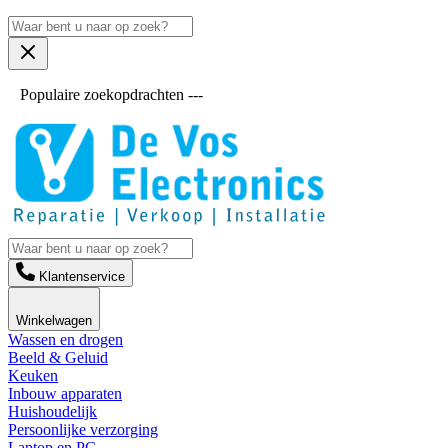
Populaire zoekopdrachten ---
Klantenservice
Winkelwagen
Wassen en drogen
Beeld & Geluid
Keuken
Inbouw apparaten
Huishoudelijk
Persoonlijke verzorging
Laptop en PC