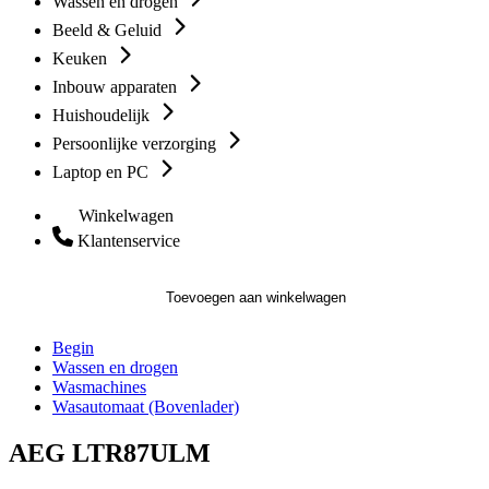
Wassen en drogen
Beeld & Geluid
Keuken
Inbouw apparaten
Huishoudelijk
Persoonlijke verzorging
Laptop en PC
Winkelwagen
Klantenservice
Toevoegen aan winkelwagen
Begin
Wassen en drogen
Wasmachines
Wasautomaat (Bovenlader)
AEG LTR87ULM