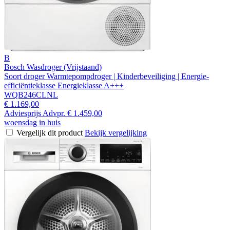
B
Bosch Wasdroger (Vrijstaand)
Soort droger Warmtepompdroger | Kinderbeveiliging | Energie-
efficiëntieklasse Energieklasse A+++
WQB246CLNL
€ 1.169,00
Adviesprijs
Advpr.
€ 1.459,00
woensdag in huis
Vergelijk dit product
Bekijk vergelijking