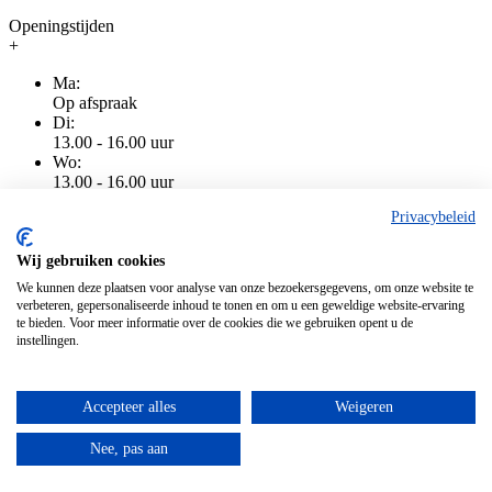
Openingstijden
+
Ma:
Op afspraak
Di:
13.00 - 16.00 uur
Wo:
13.00 - 16.00 uur
Do:
Privacybeleid
13.00 - 16.00 uur
Vr:
13.00 - 16.00 uur
Wij gebruiken cookies
Za:
We kunnen deze plaatsen voor analyse van onze bezoekersgegevens, om onze website te
Gesloten
verbeteren, gepersonaliseerde inhoud te tonen en om u een geweldige website-ervaring
Zo:
te bieden. Voor meer informatie over de cookies die we gebruiken opent u de
Gesloten
instellingen.
Accepteer alles
Weigeren
Algemene voorwaarden
|
Privacy
|
Cookiebeleid
|
Disclaimer
Alle genoemde prijzen zijn inclusief BTW
Nee, pas aan
Alle genoemde prijzen zijn inclusief BTW
Copyright © 2026 De Vos Electronics / Nuvola Blu BV