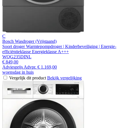
C
Bosch Wasdroger (Vrijstaand)
Soort droger Warmtepompdroger | Kinderbeveiliging | Energie-
efficiëntieklasse Energieklasse A+++
WQG235DINL
€ 849,00
Adviesprijs
Advpr.
€ 1.169,00
woensdag in huis
Vergelijk dit product
Bekijk vergelijking