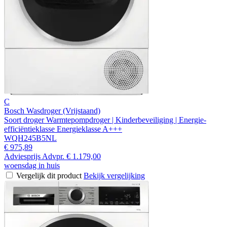
C
Bosch Wasdroger (Vrijstaand)
Soort droger Warmtepompdroger | Kinderbeveiliging | Energie-
efficiëntieklasse Energieklasse A+++
WQH245B5NL
€ 975,89
Adviesprijs
Advpr.
€ 1.179,00
woensdag in huis
Vergelijk dit product
Bekijk vergelijking