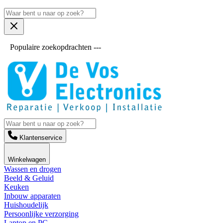
Populaire zoekopdrachten ---
Klantenservice
Winkelwagen
Wassen en drogen
Beeld & Geluid
Keuken
Inbouw apparaten
Huishoudelijk
Persoonlijke verzorging
Laptop en PC