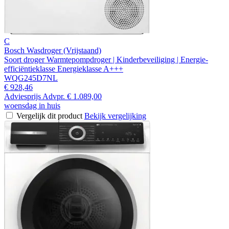
C
Bosch Wasdroger (Vrijstaand)
Soort droger Warmtepompdroger | Kinderbeveiliging | Energie-
efficiëntieklasse Energieklasse A+++
WQG245D7NL
€ 928,46
Adviesprijs
Advpr.
€ 1.089,00
woensdag in huis
Vergelijk dit product
Bekijk vergelijking