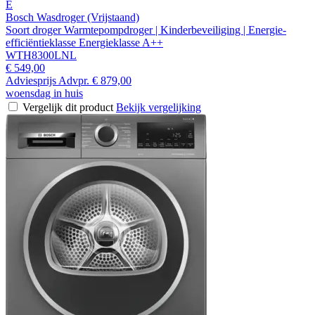
E
Bosch Wasdroger (Vrijstaand)
Soort droger Warmtepompdroger | Kinderbeveiliging | Energie-
efficiëntieklasse Energieklasse A++
WTH8300LNL
€ 549,00
Adviesprijs
Advpr.
€ 879,00
woensdag in huis
Vergelijk dit product
Bekijk vergelijking