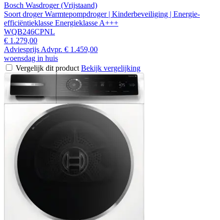
Bosch Wasdroger (Vrijstaand)
Soort droger Warmtepompdroger | Kinderbeveiliging | Energie-
efficiëntieklasse Energieklasse A+++
WQB246CPNL
€ 1.279,00
Adviesprijs
Advpr.
€ 1.459,00
woensdag in huis
Vergelijk dit product
Bekijk vergelijking