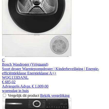
C
Bosch Wasdroger (Vrijstaand)
Soort droger Warmtepompdroger | Kinderbeveiliging | Energie-
efficiëntieklasse Energieklasse A++
WQG133DANL
€ 685,02
Adviesprijs
Advpr.
€ 1.009,00
woensdag in huis
Vergelijk dit product
Bekijk vergelijking