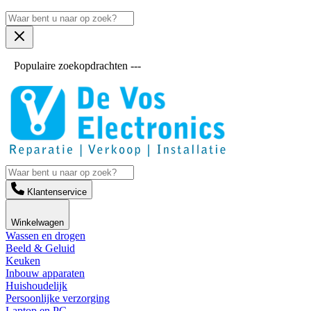
Populaire zoekopdrachten ---
Klantenservice
Winkelwagen
Wassen en drogen
Beeld & Geluid
Keuken
Inbouw apparaten
Huishoudelijk
Persoonlijke verzorging
Laptop en PC