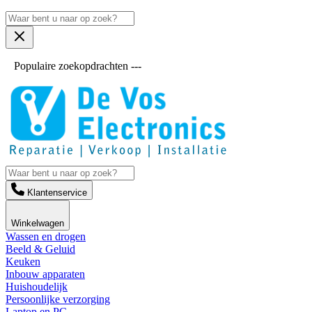
Populaire zoekopdrachten ---
Klantenservice
Winkelwagen
Wassen en drogen
Beeld & Geluid
Keuken
Inbouw apparaten
Huishoudelijk
Persoonlijke verzorging
Laptop en PC