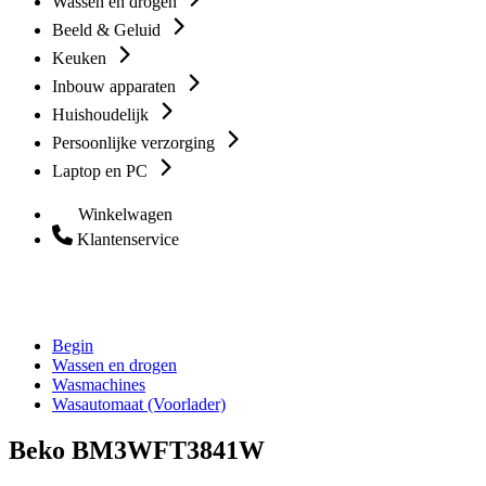
Wassen en drogen
Beeld & Geluid
Keuken
Inbouw apparaten
Huishoudelijk
Persoonlijke verzorging
Laptop en PC
Winkelwagen
Klantenservice
Begin
Wassen en drogen
Wasmachines
Wasautomaat (Voorlader)
Beko BM3WFT3841W