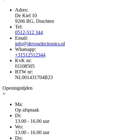
Adres:
De Kiel 10
9206 BG, Drachten
Tel:
0512-512 344
Email:
info@devoselectronics.nl
Whatsapp:
+31512512344
KvK nr:
01108505
BTW nr:
NL001431704B23
Openingstijden
+
Ma:
Op afspraak
Di:
13.00 - 16.00 uur
Wo:
13.00 - 16.00 uur
Do: