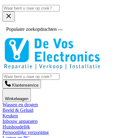
Populaire zoekopdrachten ---
Klantenservice
Winkelwagen
Wassen en drogen
Beeld & Geluid
Keuken
Inbouw apparaten
Huishoudelijk
Persoonlijke verzorging
Laptop en PC