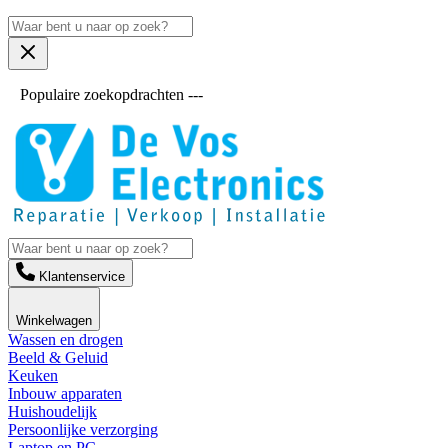
Populaire zoekopdrachten ---
Klantenservice
Winkelwagen
Wassen en drogen
Beeld & Geluid
Keuken
Inbouw apparaten
Huishoudelijk
Persoonlijke verzorging
Laptop en PC