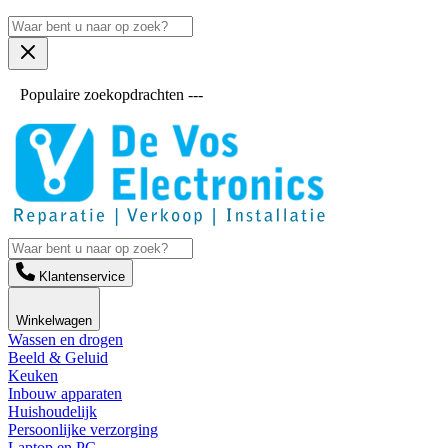
Populaire zoekopdrachten ---
Klantenservice
Winkelwagen
Wassen en drogen
Beeld & Geluid
Keuken
Inbouw apparaten
Huishoudelijk
Persoonlijke verzorging
Laptop en PC