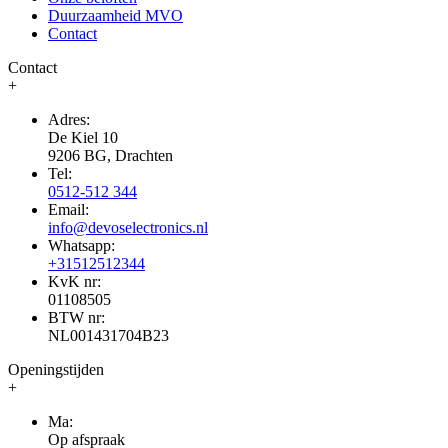
Duurzaamheid MVO
Contact
Contact
+
Adres:
De Kiel 10
9206 BG, Drachten
Tel:
0512-512 344
Email:
info@devoselectronics.nl
Whatsapp:
+31512512344
KvK nr:
01108505
BTW nr:
NL001431704B23
Openingstijden
+
Ma:
Op afspraak