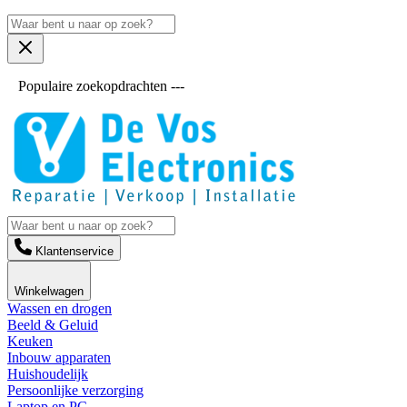
Populaire zoekopdrachten ---
Klantenservice
Winkelwagen
Wassen en drogen
Beeld & Geluid
Keuken
Inbouw apparaten
Huishoudelijk
Persoonlijke verzorging
Laptop en PC