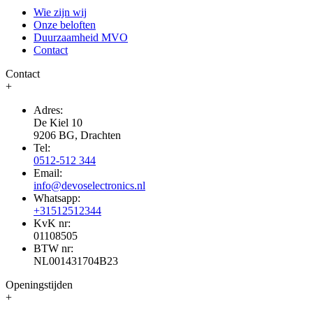
Wie zijn wij
Onze beloften
Duurzaamheid MVO
Contact
Contact
+
Adres:
De Kiel 10
9206 BG, Drachten
Tel:
0512-512 344
Email:
info@devoselectronics.nl
Whatsapp:
+31512512344
KvK nr:
01108505
BTW nr:
NL001431704B23
Openingstijden
+