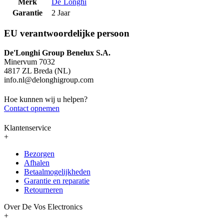
Merk
De´Longhi
Garantie
2 Jaar
EU verantwoordelijke persoon
De'Longhi Group Benelux S.A.
Minervum 7032
4817 ZL Breda (NL)
info.nl@delonghigroup.com
Hoe kunnen wij u helpen?
Contact opnemen
Klantenservice
+
Bezorgen
Afhalen
Betaalmogelijkheden
Garantie en reparatie
Retourneren
Over De Vos Electronics
+