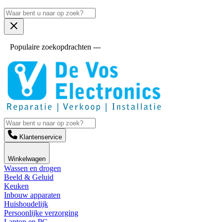
Populaire zoekopdrachten ---
Klantenservice
Winkelwagen
Wassen en drogen
Beeld & Geluid
Keuken
Inbouw apparaten
Huishoudelijk
Persoonlijke verzorging
Laptop en PC