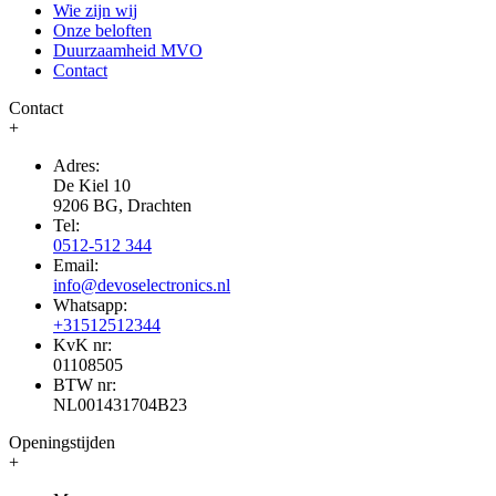
Wie zijn wij
Onze beloften
Duurzaamheid MVO
Contact
Contact
+
Adres:
De Kiel 10
9206 BG, Drachten
Tel:
0512-512 344
Email:
info@devoselectronics.nl
Whatsapp:
+31512512344
KvK nr:
01108505
BTW nr:
NL001431704B23
Openingstijden
+