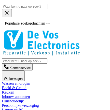
Populaire zoekopdrachten ---
Klantenservice
Winkelwagen
Wassen en drogen
Beeld & Geluid
Keuken
Inbouw apparaten
Huishoudelijk
Persoonlijke verzorging
Laptop en PC