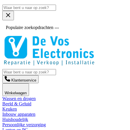
Populaire zoekopdrachten ---
Klantenservice
Winkelwagen
Wassen en drogen
Beeld & Geluid
Keuken
Inbouw apparaten
Huishoudelijk
Persoonlijke verzorging
Laptop en PC