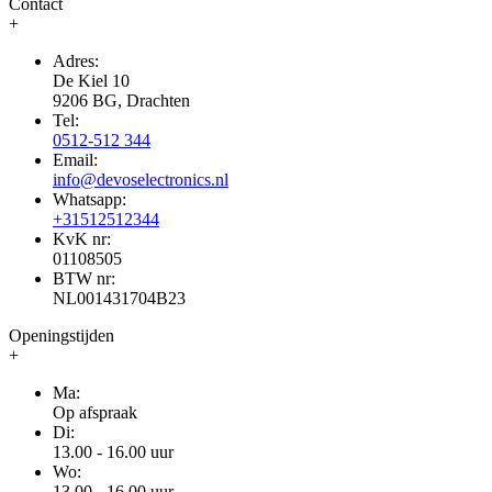
Contact
+
Adres:
De Kiel 10
9206 BG, Drachten
Tel:
0512-512 344
Email:
info@devoselectronics.nl
Whatsapp:
+31512512344
KvK nr:
01108505
BTW nr:
NL001431704B23
Openingstijden
+
Ma:
Op afspraak
Di:
13.00 - 16.00 uur
Wo:
13.00 - 16.00 uur