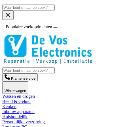
Populaire zoekopdrachten ---
Klantenservice
Winkelwagen
Wassen en drogen
Beeld & Geluid
Keuken
Inbouw apparaten
Huishoudelijk
Persoonlijke verzorging
Laptop en PC