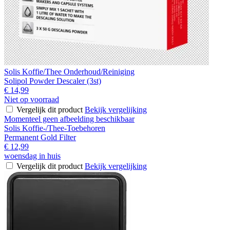
Solis Koffie/Thee Onderhoud/Reiniging
Solipol Powder Descaler (3st)
€ 14,99
Niet op voorraad
Vergelijk dit product
Bekijk vergelijking
Momenteel geen afbeelding beschikbaar
Solis Koffie-/Thee-Toebehoren
Permanent Gold Filter
€ 12,99
woensdag in huis
Vergelijk dit product
Bekijk vergelijking