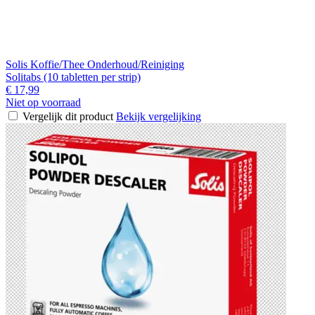
Solis Koffie/Thee Onderhoud/Reiniging
Solitabs (10 tabletten per strip)
€ 17,99
Niet op voorraad
Vergelijk dit product
Bekijk vergelijking