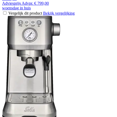
Adviesprijs
Advpr.
€ 799,00
woensdag in huis
Vergelijk dit product
Bekijk vergelijking