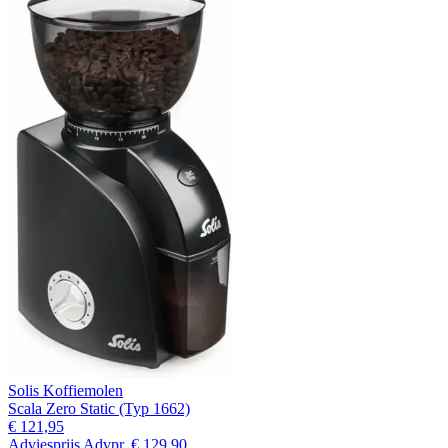
Solis Koffiemolen
Scala Zero Static (Typ 1662)
€ 121,95
Adviesprijs
Advpr.
€ 129,90