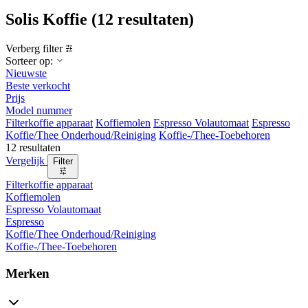
Solis Koffie
(12 resultaten)
Verberg filter
Sorteer op:
Nieuwste
Beste verkocht
Prijs
Model nummer
Filterkoffie apparaat
Koffiemolen
Espresso Volautomaat
Espresso
Koffie/Thee Onderhoud/Reiniging
Koffie-/Thee-Toebehoren
12 resultaten
Vergelijk
Filter
Filterkoffie apparaat
Koffiemolen
Espresso Volautomaat
Espresso
Koffie/Thee Onderhoud/Reiniging
Koffie-/Thee-Toebehoren
Merken