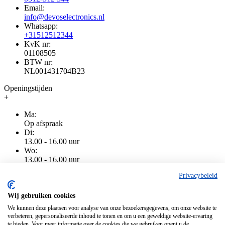
Email:
info@devoselectronics.nl
Whatsapp:
+31512512344
KvK nr:
01108505
BTW nr:
NL001431704B23
Openingstijden
+
Ma:
Op afspraak
Di:
13.00 - 16.00 uur
Wo:
13.00 - 16.00 uur
Do:
Privacybeleid
13.00 - 16.00 uur
Vr:
13.00 - 16.00 uur
Wij gebruiken cookies
Za:
We kunnen deze plaatsen voor analyse van onze bezoekersgegevens, om onze website te
Gesloten
verbeteren, gepersonaliseerde inhoud te tonen en om u een geweldige website-ervaring
Zo:
te bieden. Voor meer informatie over de cookies die we gebruiken opent u de