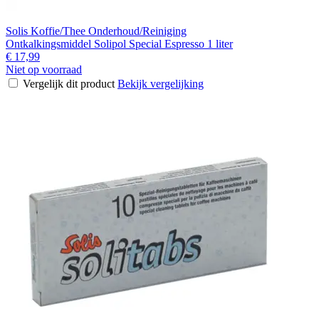
Solis Koffie/Thee Onderhoud/Reiniging
Ontkalkingsmiddel Solipol Special Espresso 1 liter
€ 17,99
Niet op voorraad
Vergelijk dit product
Bekijk vergelijking