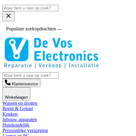
Populaire zoekopdrachten ---
Klantenservice
Winkelwagen
Wassen en drogen
Beeld & Geluid
Keuken
Inbouw apparaten
Huishoudelijk
Persoonlijke verzorging
Laptop en PC