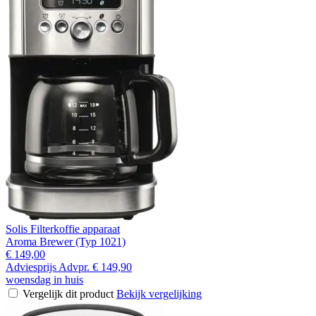
Solis Filterkoffie apparaat
Aroma Brewer (Typ 1021)
€ 149,00
Adviesprijs
Advpr.
€ 149,90
woensdag in huis
Vergelijk dit product
Bekijk vergelijking