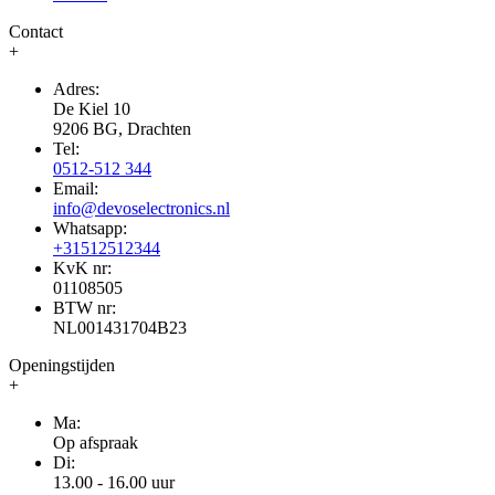
Contact
+
Adres:
De Kiel 10
9206 BG, Drachten
Tel:
0512-512 344
Email:
info@devoselectronics.nl
Whatsapp:
+31512512344
KvK nr:
01108505
BTW nr:
NL001431704B23
Openingstijden
+
Ma:
Op afspraak
Di:
13.00 - 16.00 uur