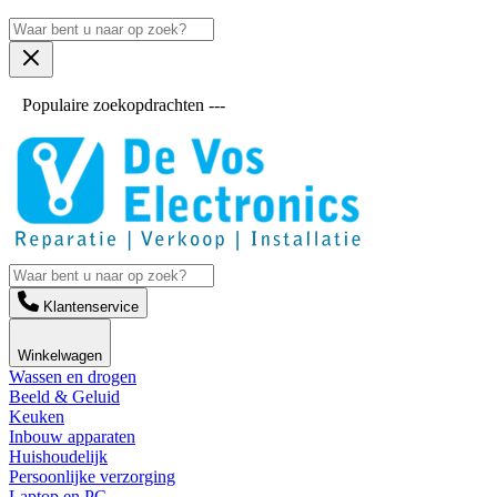
Populaire zoekopdrachten ---
Klantenservice
Winkelwagen
Wassen en drogen
Beeld & Geluid
Keuken
Inbouw apparaten
Huishoudelijk
Persoonlijke verzorging
Laptop en PC