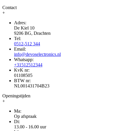
Contact
+
Adres:
De Kiel 10
9206 BG, Drachten
Tel:
0512-512 344
Email:
info@devoselectronics.nl
Whatsapp:
+31512512344
KvK nr:
01108505
BTW nr:
NL001431704B23
Openingstijden
+
Ma:
Op afspraak
Di:
13.00 - 16.00 uur