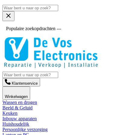
Populaire zoekopdrachten ---
Klantenservice
Winkelwagen
Wassen en drogen
Beeld & Geluid
Keuken
Inbouw apparaten
Huishoudelijk
Persoonlijke verzorging
Laptop en PC