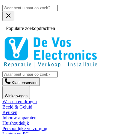
Populaire zoekopdrachten ---
Klantenservice
Winkelwagen
Wassen en drogen
Beeld & Geluid
Keuken
Inbouw apparaten
Huishoudelijk
Persoonlijke verzorging
Laptop en PC