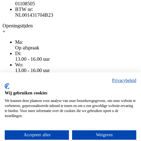
01108505
BTW nr:
NL001431704B23
Openingstijden
+
Ma:
Op afspraak
Di:
13.00 - 16.00 uur
Wo:
13.00 - 16.00 uur
Do:
Privacybeleid
13.00 - 16.00 uur
Vr:
13.00 - 16.00 uur
Wij gebruiken cookies
Za:
We kunnen deze plaatsen voor analyse van onze bezoekersgegevens, om onze website te
Gesloten
verbeteren, gepersonaliseerde inhoud te tonen en om u een geweldige website-ervaring
Zo:
te bieden. Voor meer informatie over de cookies die we gebruiken opent u de
Gesloten
instellingen.
Accepteer alles
Weigeren
Algemene voorwaarden
|
Privacy
|
Cookiebeleid
|
Disclaimer