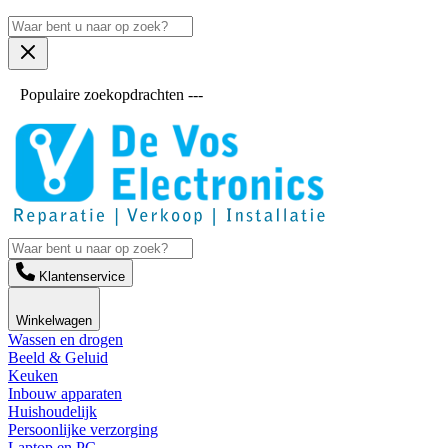
Populaire zoekopdrachten ---
Klantenservice
Winkelwagen
Wassen en drogen
Beeld & Geluid
Keuken
Inbouw apparaten
Huishoudelijk
Persoonlijke verzorging
Laptop en PC