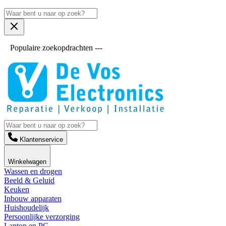
Populaire zoekopdrachten ---
Klantenservice
Winkelwagen
Wassen en drogen
Beeld & Geluid
Keuken
Inbouw apparaten
Huishoudelijk
Persoonlijke verzorging
Laptop en PC