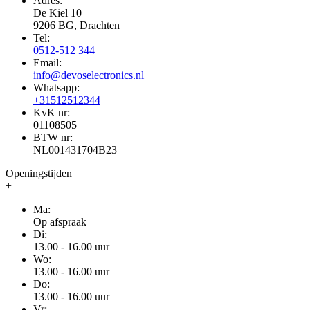
Adres:
De Kiel 10
9206 BG, Drachten
Tel:
0512-512 344
Email:
info@devoselectronics.nl
Whatsapp:
+31512512344
KvK nr:
01108505
BTW nr:
NL001431704B23
Openingstijden
+
Ma:
Op afspraak
Di:
13.00 - 16.00 uur
Wo:
13.00 - 16.00 uur
Do:
13.00 - 16.00 uur
Vr: