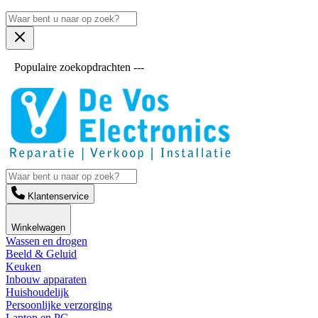
Populaire zoekopdrachten ---
Klantenservice
Winkelwagen
Wassen en drogen
Beeld & Geluid
Keuken
Inbouw apparaten
Huishoudelijk
Persoonlijke verzorging
Laptop en PC