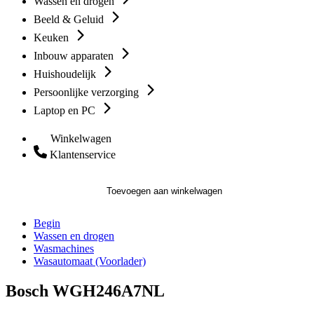
Wassen en drogen
Beeld & Geluid
Keuken
Inbouw apparaten
Huishoudelijk
Persoonlijke verzorging
Laptop en PC
Winkelwagen
Klantenservice
Toevoegen aan winkelwagen
Begin
Wassen en drogen
Wasmachines
Wasautomaat (Voorlader)
Bosch WGH246A7NL