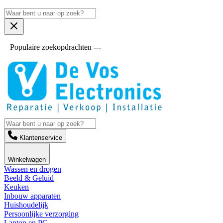
Populaire zoekopdrachten ---
Klantenservice
Winkelwagen
Wassen en drogen
Beeld & Geluid
Keuken
Inbouw apparaten
Huishoudelijk
Persoonlijke verzorging
Laptop en PC