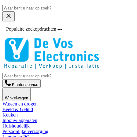
Populaire zoekopdrachten ---
Klantenservice
Winkelwagen
Wassen en drogen
Beeld & Geluid
Keuken
Inbouw apparaten
Huishoudelijk
Persoonlijke verzorging
Laptop en PC