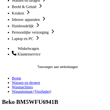
Wassen en drogen
Beeld & Geluid
Keuken
Inbouw apparaten
Huishoudelijk
Persoonlijke verzorging
Laptop en PC
Winkelwagen
Klantenservice
Toevoegen aan winkelwagen
Begin
Wassen en drogen
Wasmachines
Wasautomaat (Voorlader)
Beko BM5WFU6941B