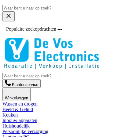
Populaire zoekopdrachten ---
Klantenservice
Winkelwagen
Wassen en drogen
Beeld & Geluid
Keuken
Inbouw apparaten
Huishoudelijk
Persoonlijke verzorging
Laptop en PC