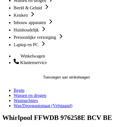
Wassen en drogen
Beeld & Geluid
Keuken
Inbouw apparaten
Huishoudelijk
Persoonlijke verzorging
Laptop en PC
Winkelwagen
Klantenservice
Toevoegen aan winkelwagen
Begin
Wassen en drogen
Wasmachines
Was/Droogautomaat (Vrijstaand)
Whirlpool FFWDB 976258E BCV BE