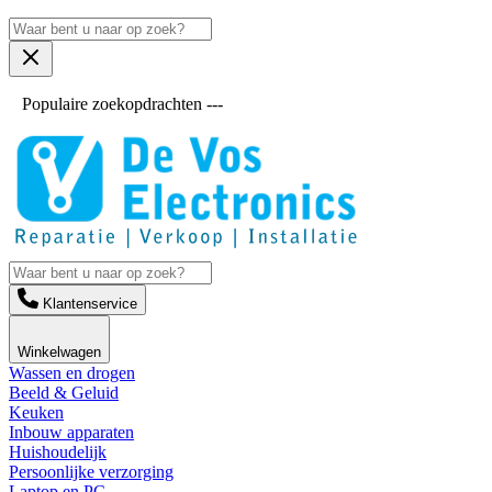
Populaire zoekopdrachten ---
Klantenservice
Winkelwagen
Wassen en drogen
Beeld & Geluid
Keuken
Inbouw apparaten
Huishoudelijk
Persoonlijke verzorging
Laptop en PC