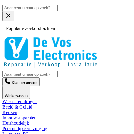
Populaire zoekopdrachten ---
Klantenservice
Winkelwagen
Wassen en drogen
Beeld & Geluid
Keuken
Inbouw apparaten
Huishoudelijk
Persoonlijke verzorging
Laptop en PC