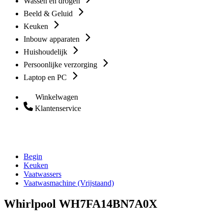
Wassen en drogen
Beeld & Geluid
Keuken
Inbouw apparaten
Huishoudelijk
Persoonlijke verzorging
Laptop en PC
Winkelwagen
Klantenservice
Begin
Keuken
Vaatwassers
Vaatwasmachine (Vrijstaand)
Whirlpool WH7FA14BN7A0X