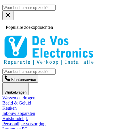
Populaire zoekopdrachten ---
Klantenservice
Winkelwagen
Wassen en drogen
Beeld & Geluid
Keuken
Inbouw apparaten
Huishoudelijk
Persoonlijke verzorging
Laptop en PC