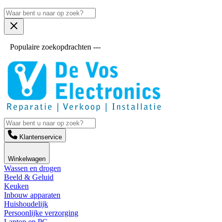
Populaire zoekopdrachten ---
Klantenservice
Winkelwagen
Wassen en drogen
Beeld & Geluid
Keuken
Inbouw apparaten
Huishoudelijk
Persoonlijke verzorging
Laptop en PC