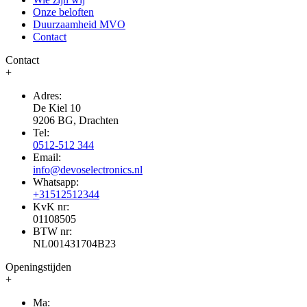
Onze beloften
Duurzaamheid MVO
Contact
Contact
+
Adres:
De Kiel 10
9206 BG, Drachten
Tel:
0512-512 344
Email:
info@devoselectronics.nl
Whatsapp:
+31512512344
KvK nr:
01108505
BTW nr:
NL001431704B23
Openingstijden
+
Ma: