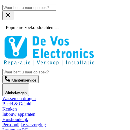
Populaire zoekopdrachten ---
Klantenservice
Winkelwagen
Wassen en drogen
Beeld & Geluid
Keuken
Inbouw apparaten
Huishoudelijk
Persoonlijke verzorging
Laptop en PC