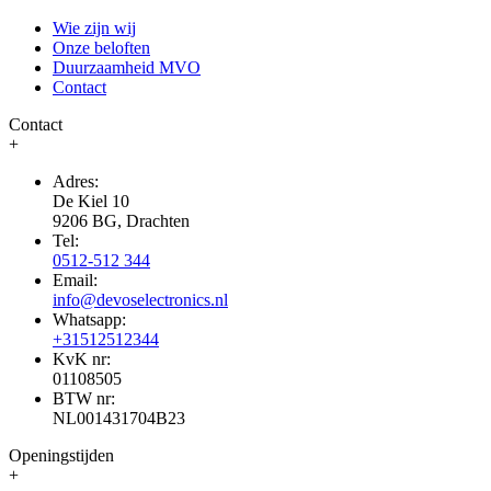
Wie zijn wij
Onze beloften
Duurzaamheid MVO
Contact
Contact
+
Adres:
De Kiel 10
9206 BG, Drachten
Tel:
0512-512 344
Email:
info@devoselectronics.nl
Whatsapp:
+31512512344
KvK nr:
01108505
BTW nr:
NL001431704B23
Openingstijden
+