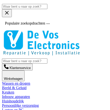
Populaire zoekopdrachten ---
Klantenservice
Winkelwagen
Wassen en drogen
Beeld & Geluid
Keuken
Inbouw apparaten
Huishoudelijk
Persoonlijke verzorging
Laptop en PC