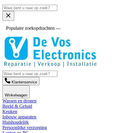
Populaire zoekopdrachten ---
Klantenservice
Winkelwagen
Wassen en drogen
Beeld & Geluid
Keuken
Inbouw apparaten
Huishoudelijk
Persoonlijke verzorging
Laptop en PC