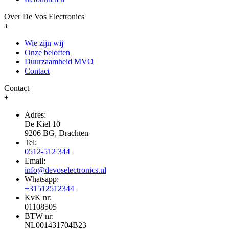
Over De Vos Electronics
+
Wie zijn wij
Onze beloften
Duurzaamheid MVO
Contact
Contact
+
Adres:
De Kiel 10
9206 BG, Drachten
Tel:
0512-512 344
Email:
info@devoselectronics.nl
Whatsapp:
+31512512344
KvK nr:
01108505
BTW nr:
NL001431704B23