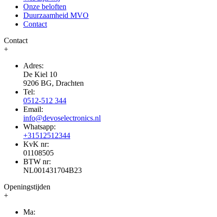
Onze beloften
Duurzaamheid MVO
Contact
Contact
+
Adres:
De Kiel 10
9206 BG, Drachten
Tel:
0512-512 344
Email:
info@devoselectronics.nl
Whatsapp:
+31512512344
KvK nr:
01108505
BTW nr:
NL001431704B23
Openingstijden
+
Ma: