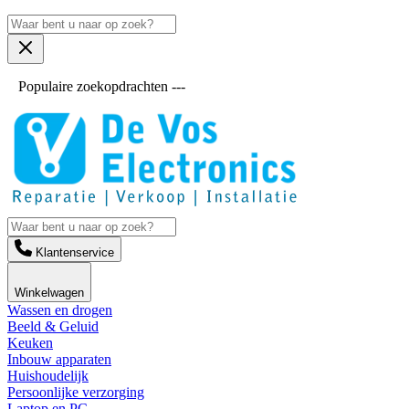
Populaire zoekopdrachten ---
Klantenservice
Winkelwagen
Wassen en drogen
Beeld & Geluid
Keuken
Inbouw apparaten
Huishoudelijk
Persoonlijke verzorging
Laptop en PC