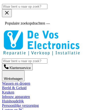
Populaire zoekopdrachten ---
Klantenservice
Winkelwagen
Wassen en drogen
Beeld & Geluid
Keuken
Inbouw apparaten
Huishoudelijk
Persoonlijke verzorging
Laptop en PC