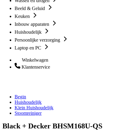
Wassen en drogen
Beeld & Geluid
Keuken
Inbouw apparaten
Huishoudelijk
Persoonlijke verzorging
Laptop en PC
Winkelwagen
Klantenservice
Begin
Huishoudelijk
Klein Huishoudelijk
Stoomreiniger
Black + Decker BHSM168U-QS