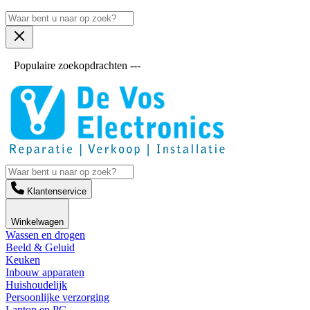
Populaire zoekopdrachten ---
Klantenservice
Winkelwagen
Wassen en drogen
Beeld & Geluid
Keuken
Inbouw apparaten
Huishoudelijk
Persoonlijke verzorging
Laptop en PC