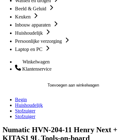
Wassen en drogen
Beeld & Geluid
Keuken
Inbouw apparaten
Huishoudelijk
Persoonlijke verzorging
Laptop en PC
Winkelwagen
Klantenservice
Toevoegen aan winkelwagen
Begin
Huishoudelijk
Stofzuiger
Stofzuiger
Numatic HVN-204-11 Henry Next +
KITAS1 9L Tools-on-board