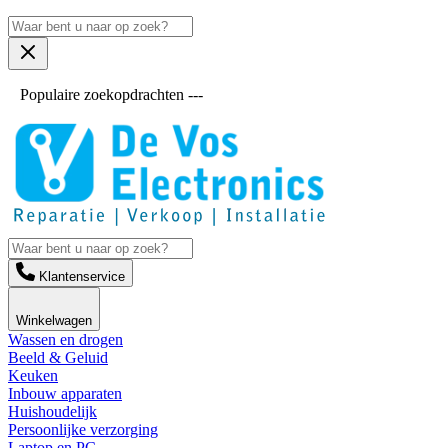
Populaire zoekopdrachten ---
Klantenservice
Winkelwagen
Wassen en drogen
Beeld & Geluid
Keuken
Inbouw apparaten
Huishoudelijk
Persoonlijke verzorging
Laptop en PC