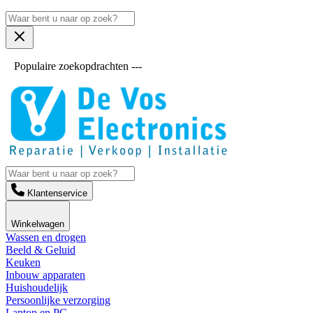
Populaire zoekopdrachten ---
Klantenservice
Winkelwagen
Wassen en drogen
Beeld & Geluid
Keuken
Inbouw apparaten
Huishoudelijk
Persoonlijke verzorging
Laptop en PC