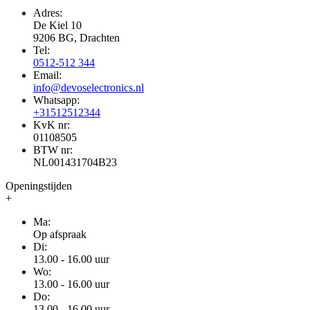
Adres:
De Kiel 10
9206 BG, Drachten
Tel:
0512-512 344
Email:
info@devoselectronics.nl
Whatsapp:
+31512512344
KvK nr:
01108505
BTW nr:
NL001431704B23
Openingstijden
+
Ma:
Op afspraak
Di:
13.00 - 16.00 uur
Wo:
13.00 - 16.00 uur
Do:
13.00 - 16.00 uur