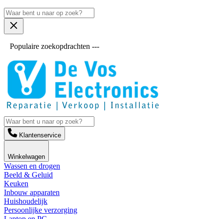
Populaire zoekopdrachten ---
Klantenservice
Winkelwagen
Wassen en drogen
Beeld & Geluid
Keuken
Inbouw apparaten
Huishoudelijk
Persoonlijke verzorging
Laptop en PC