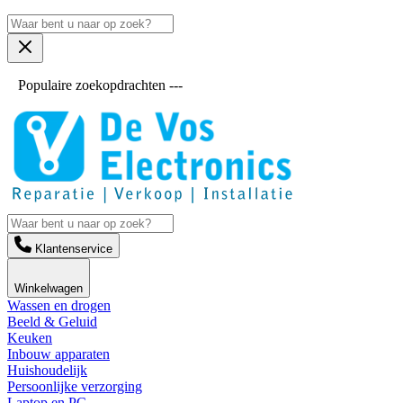
Populaire zoekopdrachten ---
Klantenservice
Winkelwagen
Wassen en drogen
Beeld & Geluid
Keuken
Inbouw apparaten
Huishoudelijk
Persoonlijke verzorging
Laptop en PC