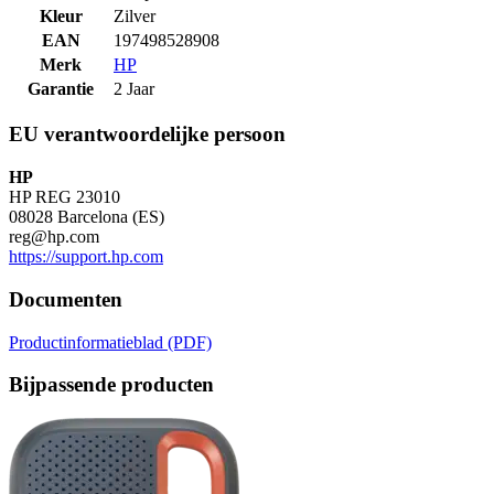
Kleur
Zilver
EAN
197498528908
Merk
HP
Garantie
2 Jaar
EU verantwoordelijke persoon
HP
HP REG 23010
08028 Barcelona (ES)
reg@hp.com
https://support.hp.com
Documenten
Productinformatieblad (PDF)
Bijpassende producten