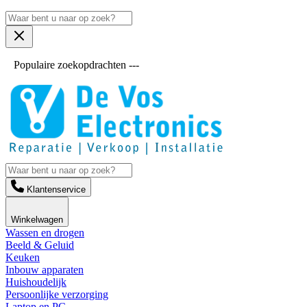
Populaire zoekopdrachten ---
Klantenservice
Winkelwagen
Wassen en drogen
Beeld & Geluid
Keuken
Inbouw apparaten
Huishoudelijk
Persoonlijke verzorging
Laptop en PC