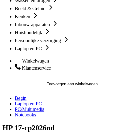
Wassen en drogen
Beeld & Geluid
Keuken
Inbouw apparaten
Huishoudelijk
Persoonlijke verzorging
Laptop en PC
Winkelwagen
Klantenservice
Toevoegen aan winkelwagen
Begin
Laptop en PC
PC/Multimedia
Notebooks
HP 17-cp2026nd