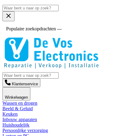
Populaire zoekopdrachten ---
Klantenservice
Winkelwagen
Wassen en drogen
Beeld & Geluid
Keuken
Inbouw apparaten
Huishoudelijk
Persoonlijke verzorging
Laptop en PC