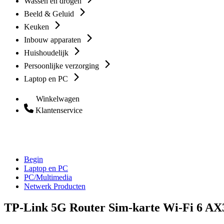
Wassen en drogen
Beeld & Geluid
Keuken
Inbouw apparaten
Huishoudelijk
Persoonlijke verzorging
Laptop en PC
Winkelwagen
Klantenservice
Begin
Laptop en PC
PC/Multimedia
Netwerk Producten
TP-Link 5G Router Sim-karte Wi-Fi 6 AX