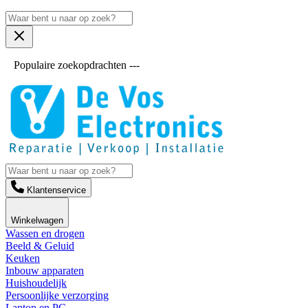
Populaire zoekopdrachten ---
Klantenservice
Winkelwagen
Wassen en drogen
Beeld & Geluid
Keuken
Inbouw apparaten
Huishoudelijk
Persoonlijke verzorging
Laptop en PC