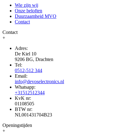
Wie zijn wij
Onze beloften
Duurzaamheid MVO
Contact
Contact
+
Adres:
De Kiel 10
9206 BG, Drachten
Tel:
0512-512 344
Email:
info@devoselectronics.nl
Whatsapp:
+31512512344
KvK nr:
01108505
BTW nr:
NL001431704B23
Openingstijden
+