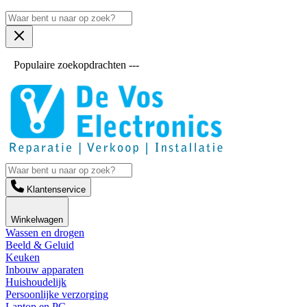
Populaire zoekopdrachten ---
Klantenservice
Winkelwagen
Wassen en drogen
Beeld & Geluid
Keuken
Inbouw apparaten
Huishoudelijk
Persoonlijke verzorging
Laptop en PC