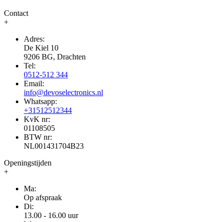
Contact
+
Adres:
De Kiel 10
9206 BG, Drachten
Tel:
0512-512 344
Email:
info@devoselectronics.nl
Whatsapp:
+31512512344
KvK nr:
01108505
BTW nr:
NL001431704B23
Openingstijden
+
Ma:
Op afspraak
Di:
13.00 - 16.00 uur