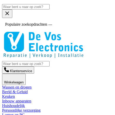
Populaire zoekopdrachten ---
Klantenservice
Winkelwagen
Wassen en drogen
Beeld & Geluid
Keuken
Inbouw apparaten
Huishoudelijk
Persoonlijke verzorging
Laptop en PC