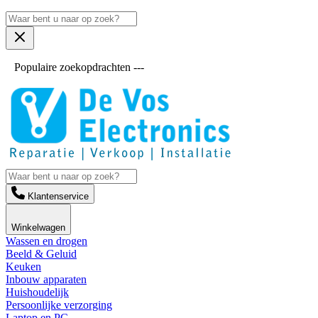
Populaire zoekopdrachten ---
Klantenservice
Winkelwagen
Wassen en drogen
Beeld & Geluid
Keuken
Inbouw apparaten
Huishoudelijk
Persoonlijke verzorging
Laptop en PC