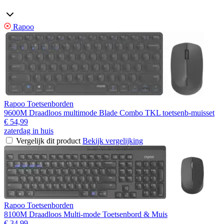
Rapoo
Rapoo Toetsenborden
9600M Draadloos multimode Blade Combo TKL toetsenb-muisset
€ 54,99
zaterdag in huis
Vergelijk dit product
Bekijk vergelijking
Rapoo Toetsenborden
8100M Draadloos Multi-mode Toetsenbord & Muis
€ 34,99