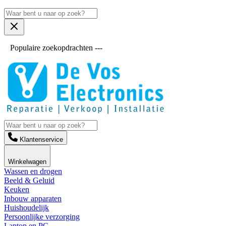
Populaire zoekopdrachten ---
Klantenservice
Winkelwagen
Wassen en drogen
Beeld & Geluid
Keuken
Inbouw apparaten
Huishoudelijk
Persoonlijke verzorging
Laptop en PC