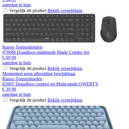
zaterdag in huis
Vergelijk dit product
Bekijk vergelijking
Rapoo Toetsenborden
9700M Draadloos multimode Blade Combo Set
€ 69,99
zaterdag in huis
Vergelijk dit product
Bekijk vergelijking
Momenteel geen afbeelding beschikbaar
Rapoo Toetsenborden
8200T Draadloos combot set Multi-mode QWERTY
€ 39,99
zaterdag in huis
Vergelijk dit product
Bekijk vergelijking